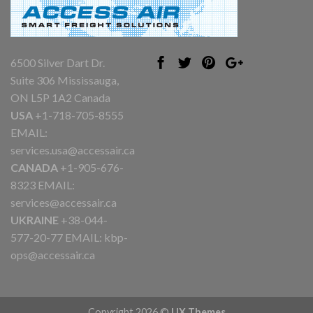
6500 Silver Dart Dr.
Suite 306 Mississauga,
ON L5P 1A2 Canada
USA
+1-718-705-8555
EMAIL:
services.usa@accessair.ca
CANADA
+1-905-676-
8323 EMAIL:
services@accessair.ca
UKRAINE
+38-044-
577-20-77 EMAIL:
kbp-
ops@accessair.ca
Copyright 2026 ©
UX Themes