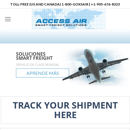
Skip
TOLL-FREE (US AND CANADA) 1-800-GOXSAIR | +1-905-676-8323
to
content
SOLUCIONES
SOLUCIONES
SOLUCIONES
Socio Logístico en
SMART FREIGHT
SMART FREIGHT
SMART FREIGHT
Norteamérica
accessair.ca
SERVICIO DE CLASE MUNDIAL
ALCANCE GLOBAL
POSIBILIDADES ILIMITADAS
APRENDE MÁS
APRENDE MÁS
APRENDE MÁS
APRENDE MÁS
TRACK YOUR SHIPMENT
HERE