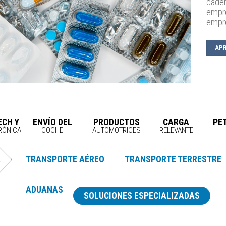
caden
empr
empr
AP
ECH Y
ENVÍO DEL
PRODUCTOS
CARGA
PE
RÓNICA
COCHE
AUTOMOTRICES
RELEVANTE
A
TRANSPORTE AÉREO
TRANSPORTE TERRESTRE
ADUANAS
SOLUCIONES ESPECIALIZADAS