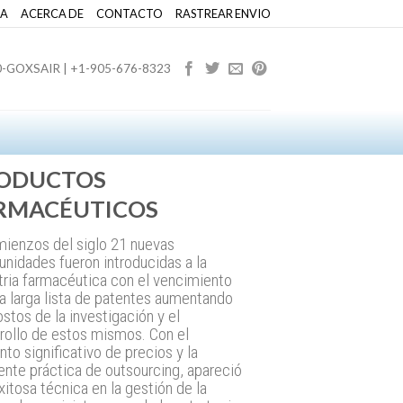
SA
ACERCA DE
CONTACTO
RASTREAR ENVIO
0-GOXSAIR | +1-905-676-8323
ODUCTOS
RMACÉUTICOS
ienzos del siglo 21 nuevas
unidades fueron introducidas a la
tria farmacéutica con el vencimiento
a larga lista de patentes aumentando
ostos de la investigación y el
rollo de estos mismos. Con el
to significativo de precios y la
ente práctica de outsourcing, apareció
xitosa técnica en la gestión de la