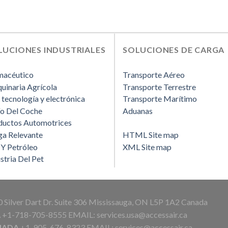
LUCIONES INDUSTRIALES
SOLUCIONES DE CARGA
macéutico
Transporte Aéreo
uinaria Agrícola
Transporte Terrestre
 tecnología y electrónica
Transporte Marítimo
ío Del Coche
Aduanas
ductos Automotrices
ga Relevante
HTML Site map
 Y Petróleo
XML Site map
stria Del Pet
 Silver Dart Dr. Suite 306 Mississauga, ON L5P 1A2 Canada
A
+1-718-705-8555 EMAIL:
services.usa@accessair.ca
NADA
+1-905-676-8323 EMAIL:
services@accessair.ca