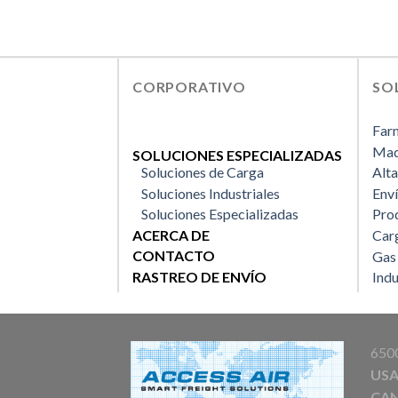
CORPORATIVO
SO
Far
Maq
SOLUCIONES ESPECIALIZADAS
Soluciones de Carga
Alta
Soluciones Industriales
Env
Soluciones Especializadas
Pro
ACERCA DE
Car
CONTACTO
Gas
RASTREO DE ENVÍO
Indu
6500
US
CA