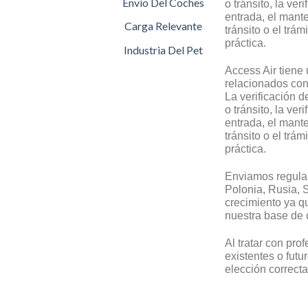
Envío Del Coches
o tránsito, la ve
entrada, el mant
Carga Relevante
tránsito o el tr
práctica.
Industria Del Pet
Access Air tiene
relacionados co
La verificación d
o tránsito, la ve
entrada, el mant
tránsito o el tr
práctica.
Enviamos regular
Polonia, Rusia, S
crecimiento ya q
nuestra base de c
Al tratar con pro
existentes o fut
elección correcta