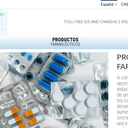
Español
CA
TOLL-FREE (US AND CANADA) 1-80
PRODUCTOS
FARMACÉUTICOS
PR
FA
A com
oport
indus
de un
los c
desar
aumen
creci
una e