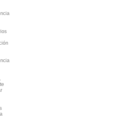
encia
ios
ción
encia
,
te
r
s
la