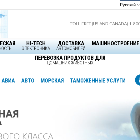
Русский
TOLL-FREE (US AND CANADA) 1-80
ЕСКАЯ
HI-TECH
ДОСТАВКА
МАШИНОСТРОЕНИЕ
НОСТЬ
ЭЛЕКТРОНИКА
АВТОМОБИЛЕЙ
ПЕРЕВОЗКА ПРОДУКТОВ ДЛЯ
ДОМАШНИХ ЖИВОТНЫХ
АВИА
АВТО
МОРСКАЯ
ТАМОЖЕННЫЕ УСЛУГИ
НАЯ
НАЯ
НАЯ
о Логистике в
А
А
А
Америке
ВОГО КЛАССА
ОХВАТ
НЫЕ