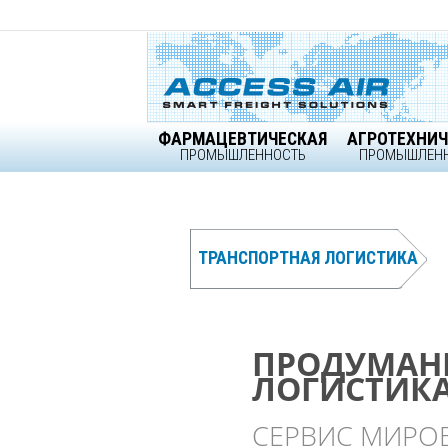
Skip
to
content
ФАРМАЦЕВТИЧЕСКАЯ
АГРОТЕХНИЧ
ПРОМЫШЛЕННОСТЬ
ПРОМЫШЛЕН
ТРАНСПОРТНАЯ ЛОГИСТИКА
ПРОДУМАН
ПРОДУМАН
ПРОДУМАН
Ваш Партнер п
ЛОГИСТИК
ЛОГИСТИК
ЛОГИСТИК
Северной 
СЕРВИС МИРО
ГЛОБАЛЬНЫЙ 
НЕОГРАНИЧЕН
accessair.ca