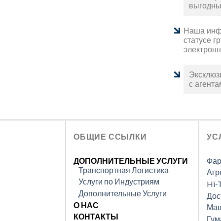
выгодн
Наша инф
статусе г
электрон
Эксклюз
с агент
ОБЩИЕ ССЫЛКИ
УС
ДОПОЛНИТЕЛЬНЫЕ УСЛУГИ
Фар
Транспортная Логистика
Агр
Услуги по Индустриям
Hi-
Дополнительные Услуги
Дос
О НАС
Маш
КОНТАКТЫ
Гум