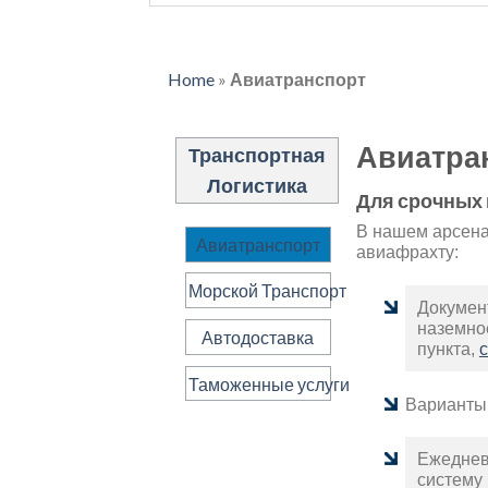
Home
»
Авиатранспорт
Авиатра
Транспортная
Логистика
Для срочных 
В нашем арсена
Авиатранспорт
авиафрахту:
Морской Транспорт
Докумен
наземно
Автодоставка
пункта,
Таможенные услуги
Варианты 
Ежеднев
систему