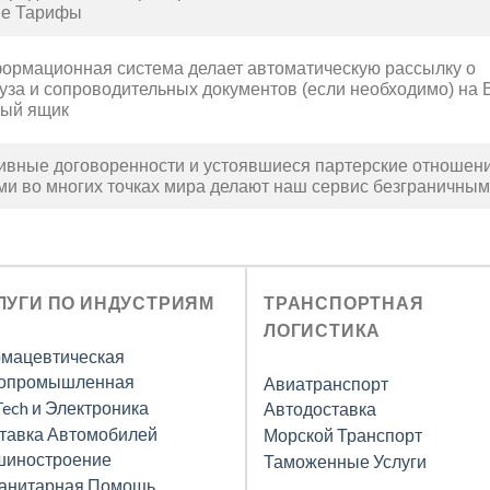
ые Тарифы
ормационная система делает автоматическую рассылку о
руза и сопроводительных документов (если необходимо) на
ный ящик
ивные договоренности и устоявшиеся партерские отношен
ами во многих точках мира делают наш сервис безграничным
ЛУГИ ПО ИНДУСТРИЯМ
ТРАНСПОРТНАЯ
ЛОГИСТИКА
мацевтическая
опромышленная
Авиатранспорт
Tech и Электроника
Автодоставка
тавка Автомобилей
Морской Транспорт
иностроение
Таможенные Услуги
анитарная Помощь