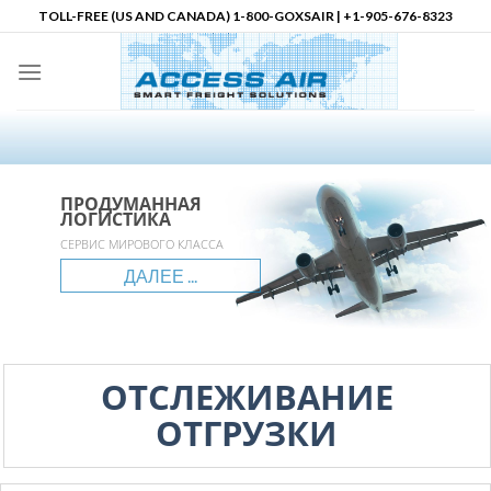
Skip
TOLL-FREE (US AND CANADA) 1-800-GOXSAIR | +1-905-676-8323
to
content
ПРОДУМАННАЯ
ПРОДУМАННАЯ
ПРОДУМАННАЯ
Ваш Партнер по Логистике в
ЛОГИСТИКА
ЛОГИСТИКА
ЛОГИСТИКА
Северной Америке
accessair.ca
СЕРВИС МИРОВОГО КЛАССА
ГЛОБАЛЬНЫЙ ОХВАТ
НЕОГРАНИЧЕННЫЕ ВОЗМОЖНОСТИ
ДАЛЕЕ ...
ДАЛЕЕ ...
ДАЛЕЕ ...
ДАЛЕЕ ...
ОТСЛЕЖИВАНИЕ
ОТГРУЗКИ