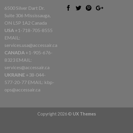
6500 Silver Dart Dr.
Suite 306 Mississauga,
ON L5P 1A2 Canada
USA
+1-718-705-8555
EMAIL:
services.usa@accessair.ca
CANADA
+1-905-676-
8323 EMAIL:
services@accessair.ca
UKRAINE
+38-044-
577-20-77 EMAIL:
kbp-
ops@accessair.ca
Copyright 2026 ©
UX Themes